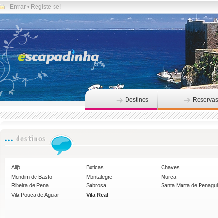
Entrar
•
Registe-se!
Destinos
Reservas
Alijó
Boticas
Chaves
Mondim de Basto
Montalegre
Murça
Ribeira de Pena
Sabrosa
Santa Marta de Penagu
Vila Pouca de Aguiar
Vila Real