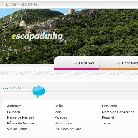
Entrar
•
Registe-se!
Destinos
Reservas
Amarante
Baião
Felgueiras
Lousada
Maia
Marco de Canaveses
Paços de Ferreira
Paredes
Penafiel
Póvoa de Varzim
Santo Tirso
Trofa
Vila do Conde
Vila Nova de Gaia