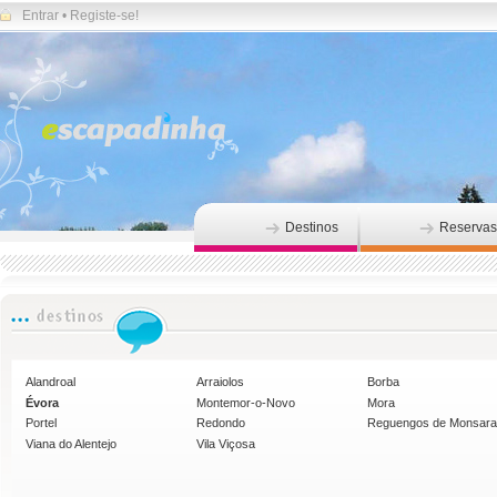
Entrar
•
Registe-se!
Destinos
Reservas
Alandroal
Arraiolos
Borba
Évora
Montemor-o-Novo
Mora
Portel
Redondo
Reguengos de Monsar
Viana do Alentejo
Vila Viçosa