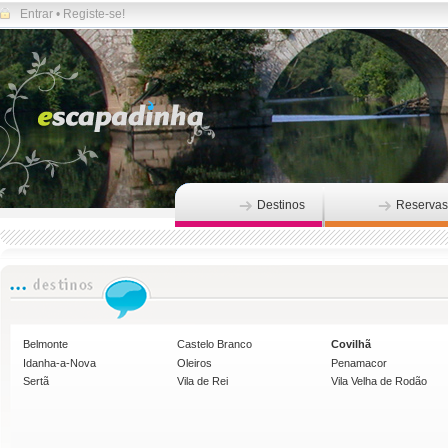
Entrar
•
Registe-se!
Destinos
Reservas
Belmonte
Castelo Branco
Covilhã
Idanha-a-Nova
Oleiros
Penamacor
Sertã
Vila de Rei
Vila Velha de Rodão