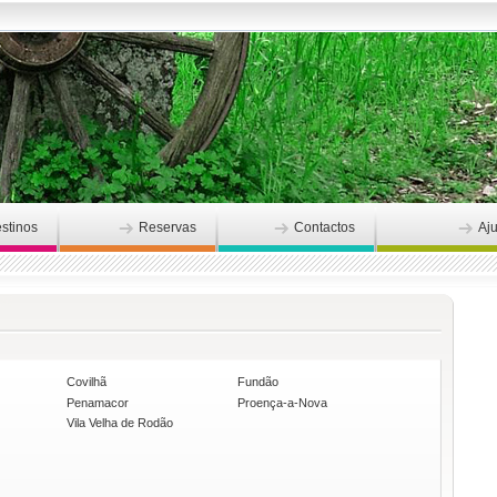
stinos
Reservas
Contactos
Aj
Covilhã
Fundão
Penamacor
Proença-a-Nova
Vila Velha de Rodão