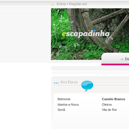
Entrar
•
Registe-se!
De
Belmonte
Castelo Branco
Idanha-a-Nova
Oleiros
Sertã
Vila de Rei