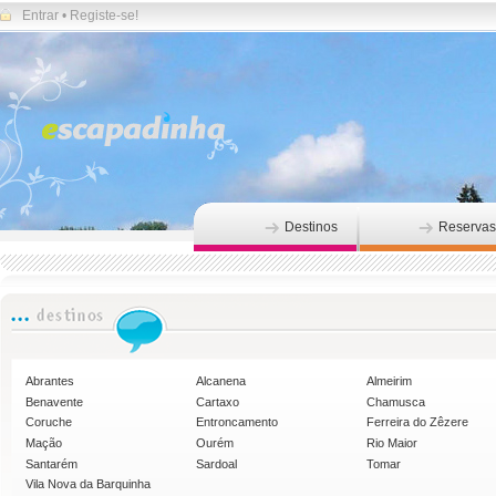
Entrar
•
Registe-se!
Destinos
Reservas
Abrantes
Alcanena
Almeirim
Benavente
Cartaxo
Chamusca
Coruche
Entroncamento
Ferreira do Zêzere
Mação
Ourém
Rio Maior
Santarém
Sardoal
Tomar
Vila Nova da Barquinha