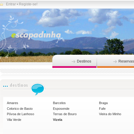
Entrar
•
Registe-se!
Destinos
Reservas
Amares
Barcelos
Braga
Celorico de Basto
Esposende
Fafe
Póvoa de Lanhoso
Terras de Bouro
Vieira do Minho
Vila Verde
Vizela