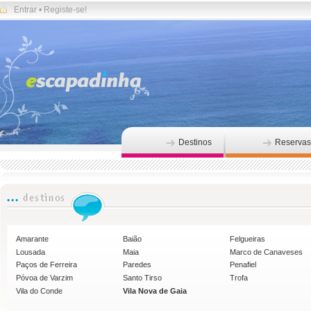
Entrar
•
Registe-se!
Destinos
Reservas
Amarante
Baião
Felgueiras
Lousada
Maia
Marco de Canaveses
Paços de Ferreira
Paredes
Penafiel
Póvoa de Varzim
Santo Tirso
Trofa
Vila do Conde
Vila Nova de Gaia