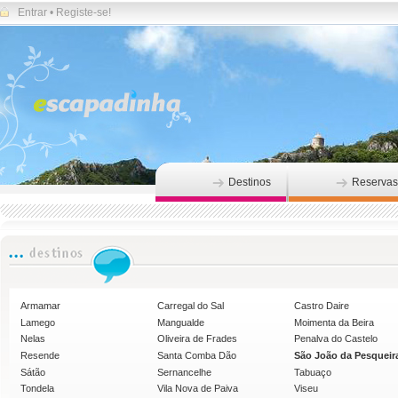
Entrar
•
Registe-se!
Destinos
Reservas
Armamar
Carregal do Sal
Castro Daire
Lamego
Mangualde
Moimenta da Beira
Nelas
Oliveira de Frades
Penalva do Castelo
Resende
Santa Comba Dão
São João da Pesqueir
Sátão
Sernancelhe
Tabuaço
Tondela
Vila Nova de Paiva
Viseu