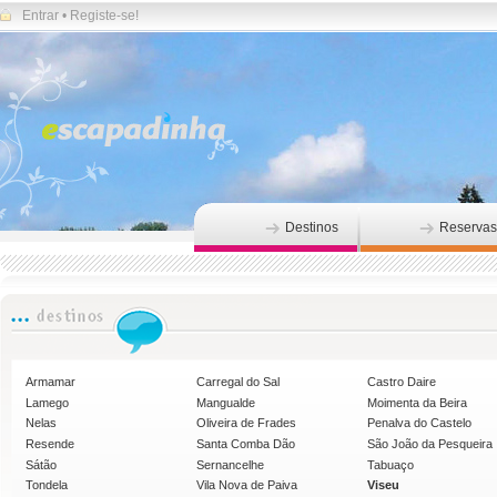
Entrar
•
Registe-se!
Destinos
Reservas
Armamar
Carregal do Sal
Castro Daire
Lamego
Mangualde
Moimenta da Beira
Nelas
Oliveira de Frades
Penalva do Castelo
Resende
Santa Comba Dão
São João da Pesqueira
Sátão
Sernancelhe
Tabuaço
Tondela
Vila Nova de Paiva
Viseu