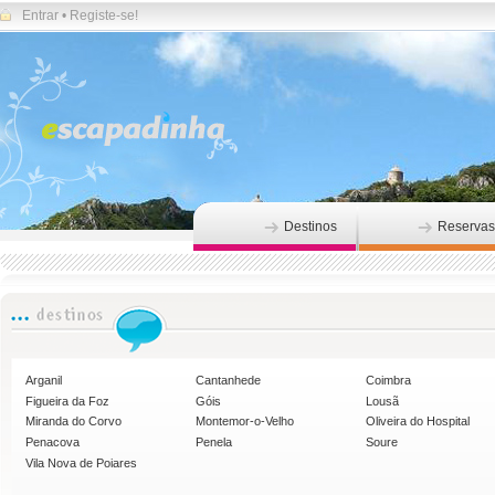
Entrar
•
Registe-se!
Destinos
Reservas
Arganil
Cantanhede
Coimbra
Figueira da Foz
Góis
Lousã
Miranda do Corvo
Montemor-o-Velho
Oliveira do Hospital
Penacova
Penela
Soure
Vila Nova de Poiares