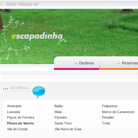
Entrar
•
Registe-se!
Destinos
Reservas
Amarante
Baião
Felgueiras
Lousada
Maia
Marco de Canaveses
Paços de Ferreira
Paredes
Penafiel
Póvoa de Varzim
Santo Tirso
Trofa
Vila do Conde
Vila Nova de Gaia