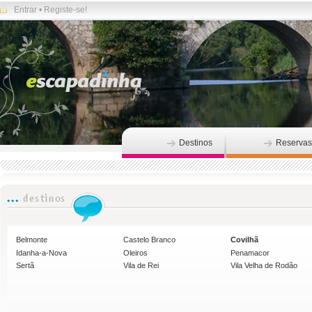
Entrar
•
Registe-se!
Destinos
Reservas
Belmonte
Castelo Branco
Covilhã
Idanha-a-Nova
Oleiros
Penamacor
Sertã
Vila de Rei
Vila Velha de Rodão