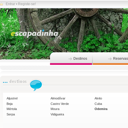
Entrar
•
Registe-se!
Destinos
Reservas
Aljustrel
Almodôvar
Alvito
Beja
Castro Verde
Cuba
Mértola
Moura
Odemira
Serpa
Vidigueira