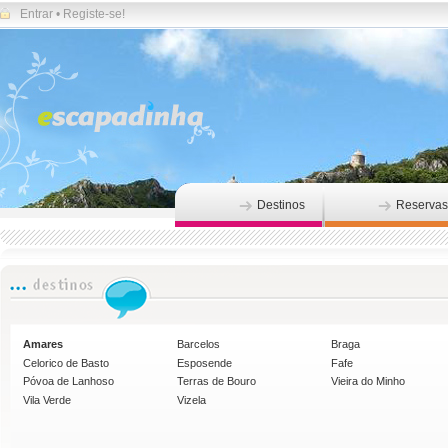
Entrar
•
Registe-se!
Destinos
Reservas
Amares
Barcelos
Braga
Celorico de Basto
Esposende
Fafe
Póvoa de Lanhoso
Terras de Bouro
Vieira do Minho
Vila Verde
Vizela