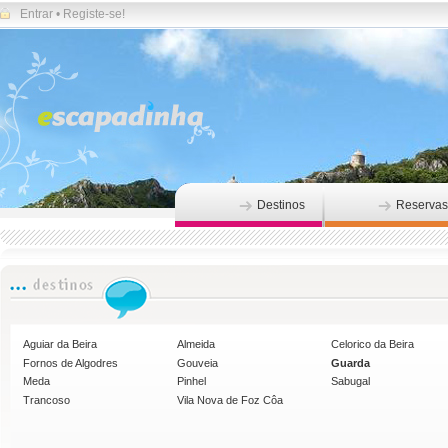
Entrar
•
Registe-se!
Destinos
Reservas
Aguiar da Beira
Almeida
Celorico da Beira
Fornos de Algodres
Gouveia
Guarda
Meda
Pinhel
Sabugal
Trancoso
Vila Nova de Foz Côa