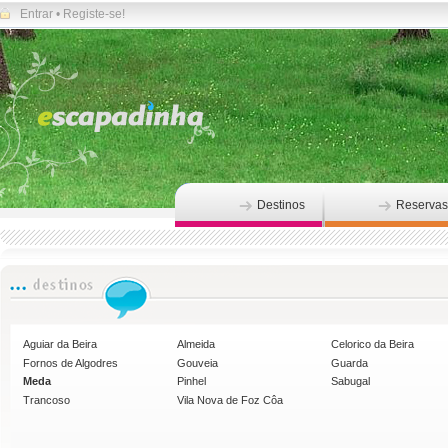
Entrar
•
Registe-se!
Destinos
Reservas
Aguiar da Beira
Almeida
Celorico da Beira
Fornos de Algodres
Gouveia
Guarda
Meda
Pinhel
Sabugal
Trancoso
Vila Nova de Foz Côa