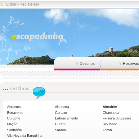
Entrar
•
Registe-se!
Destinos
Reservas
Abrantes
Alcanena
Almeirim
Benavente
Cartaxo
Chamusca
Coruche
Entroncamento
Ferreira do Zêzere
Mação
Ourém
Rio Maior
Santarém
Sardoal
Tomar
Vila Nova da Barquinha