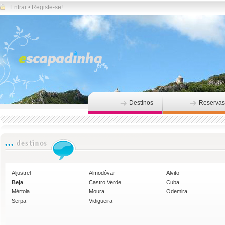
Entrar
•
Registe-se!
Destinos
Reservas
Aljustrel
Almodôvar
Alvito
Beja
Castro Verde
Cuba
Mértola
Moura
Odemira
Serpa
Vidigueira