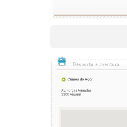
Cumes do Açor
Av. Forças Armadas
3300 Arganil