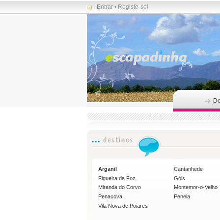
Entrar
•
Registe-se!
De
Arganil
Cantanhede
Figueira da Foz
Góis
Miranda do Corvo
Montemor-o-Velho
Penacova
Penela
Vila Nova de Poiares