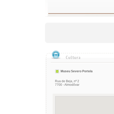
Museu Severo Portela
Rua de Beja, nº 2
7700 - Almodôvar