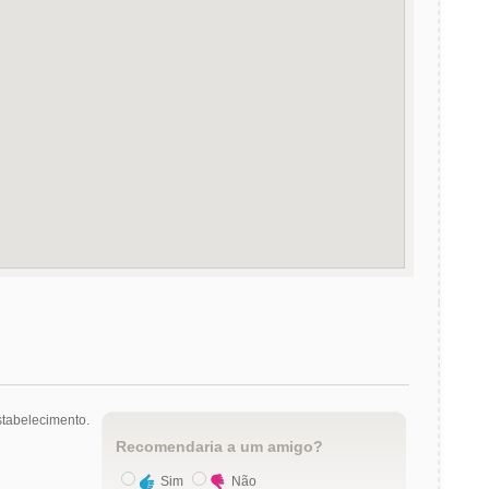
tabelecimento.
Recomendaria a um amigo?
Sim
Não