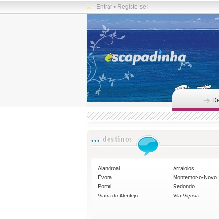
Entrar
•
Registe-se!
De
Alandroal
Arraiolos
Évora
Montemor-o-Novo
Portel
Redondo
Viana do Alentejo
Vila Viçosa