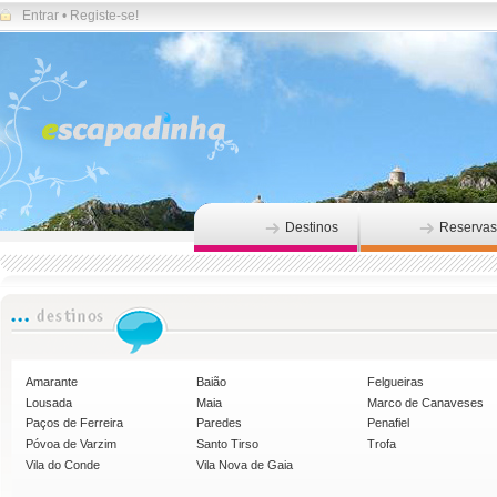
Entrar
•
Registe-se!
Destinos
Reservas
Amarante
Baião
Felgueiras
Lousada
Maia
Marco de Canaveses
Paços de Ferreira
Paredes
Penafiel
Póvoa de Varzim
Santo Tirso
Trofa
Vila do Conde
Vila Nova de Gaia