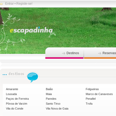
Entrar
•
Registe-se!
Destinos
Reservas
Amarante
Baião
Felgueiras
Lousada
Maia
Marco de Canaveses
Paços de Ferreira
Paredes
Penafiel
Póvoa de Varzim
Santo Tirso
Trofa
Vila do Conde
Vila Nova de Gaia