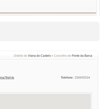
Distrito de
Viana do Castelo
»
Concelho de
Ponte da Barca
rna?fref=ts
Telefone:
258455534