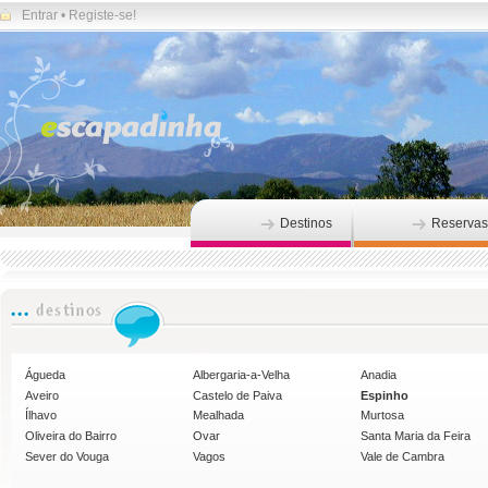
Entrar
•
Registe-se!
Destinos
Reservas
Águeda
Albergaria-a-Velha
Anadia
Aveiro
Castelo de Paiva
Espinho
Ílhavo
Mealhada
Murtosa
Oliveira do Bairro
Ovar
Santa Maria da Feira
Sever do Vouga
Vagos
Vale de Cambra