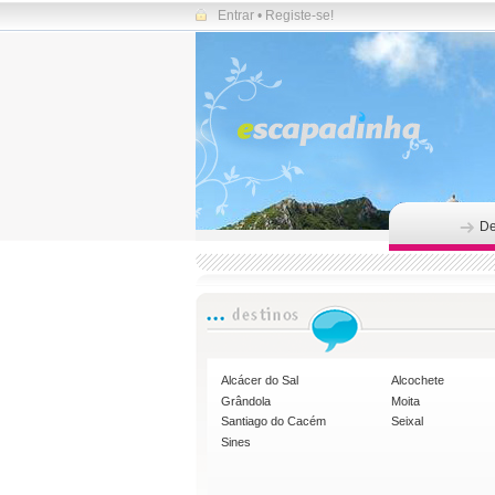
Entrar
•
Registe-se!
De
Alcácer do Sal
Alcochete
Grândola
Moita
Santiago do Cacém
Seixal
Sines