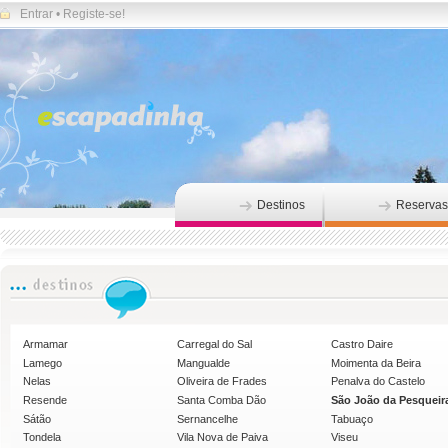
Entrar
•
Registe-se!
Destinos
Reservas
Armamar
Carregal do Sal
Castro Daire
Lamego
Mangualde
Moimenta da Beira
Nelas
Oliveira de Frades
Penalva do Castelo
Resende
Santa Comba Dão
São João da Pesqueir
Sátão
Sernancelhe
Tabuaço
Tondela
Vila Nova de Paiva
Viseu