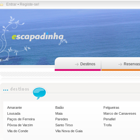
Entrar
•
Registe-se!
Destinos
Reservas
Amarante
Baião
Felgueiras
Lousada
Maia
Marco de Canaveses
Paços de Ferreira
Paredes
Penafiel
Póvoa de Varzim
Santo Tirso
Trofa
Vila do Conde
Vila Nova de Gaia