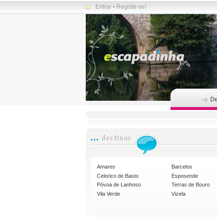
Entrar
•
Registe-se!
De
Amares
Barcelos
Celorico de Basto
Esposende
Póvoa de Lanhoso
Terras de Bouro
Vila Verde
Vizela