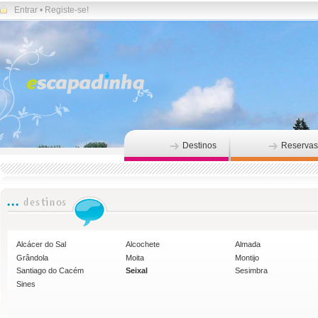
Entrar
•
Registe-se!
Destinos
Reservas
Alcácer do Sal
Alcochete
Almada
Grândola
Moita
Montijo
Santiago do Cacém
Seixal
Sesimbra
Sines