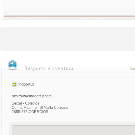
Dis
Indoorfut
http://www.indoorfut.com
Seixal - Corroios
Quinta Matinha , St Marta Corroios
2855-575 CORROIOS