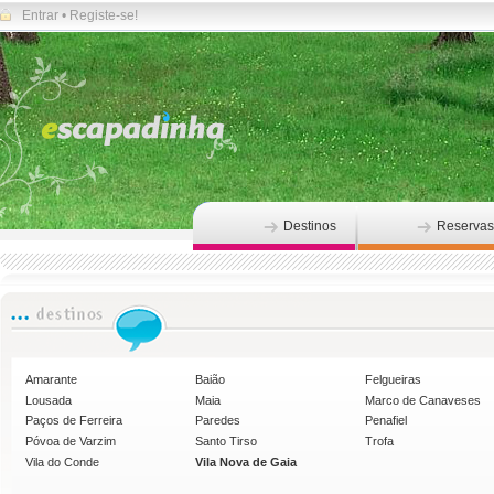
Entrar
•
Registe-se!
Destinos
Reservas
Amarante
Baião
Felgueiras
Lousada
Maia
Marco de Canaveses
Paços de Ferreira
Paredes
Penafiel
Póvoa de Varzim
Santo Tirso
Trofa
Vila do Conde
Vila Nova de Gaia