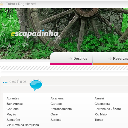
Entrar
•
Registe-se!
Destinos
Reservas
Abrantes
Alcanena
Almeirim
Benavente
Cartaxo
Chamusca
Coruche
Entroncamento
Ferreira do Zêzere
Mação
Ourém
Rio Maior
Santarém
Sardoal
Tomar
Vila Nova da Barquinha