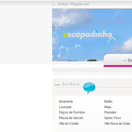
Entrar
•
Registe-se!
De
Amarante
Baião
Lousada
Maia
Paços de Ferreira
Paredes
Póvoa de Varzim
Santo Tirso
Vila do Conde
Vila Nova de Gaia