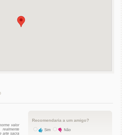
)
Recomendaria a um amigo?
norme valor
 realmente
Sim
Não
 arte sacra