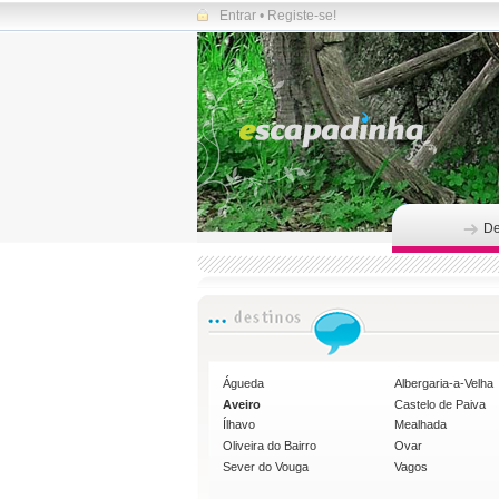
Entrar
•
Registe-se!
De
Águeda
Albergaria-a-Velha
Aveiro
Castelo de Paiva
Ílhavo
Mealhada
Oliveira do Bairro
Ovar
Sever do Vouga
Vagos