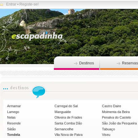
Entrar
•
Registe-se!
Destinos
Reservas
Armamar
Carregal do Sal
Castro Daire
Lamego
Mangualde
Moimenta da Beira
Nelas
Oliveira de Frades
Penalva do Castelo
Resende
Santa Comba Dão
São João da Pesqueira
Sátão
Sernancelhe
Tabuaço
Tondela
Vila Nova de Paiva
Viseu