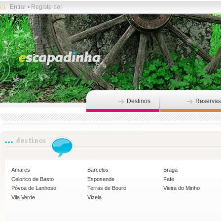
Entrar
•
Registe-se!
Destinos
Reservas
Amares
Barcelos
Braga
Celorico de Basto
Esposende
Fafe
Póvoa de Lanhoso
Terras de Bouro
Vieira do Minho
Vila Verde
Vizela