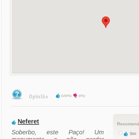
(100%)
(0%)
Neferet
Recomend
Soberbo, este Paço! Um
Sim