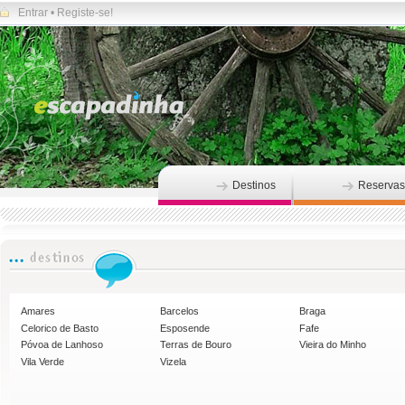
Entrar
•
Registe-se!
Destinos
Reservas
Amares
Barcelos
Braga
Celorico de Basto
Esposende
Fafe
Póvoa de Lanhoso
Terras de Bouro
Vieira do Minho
Vila Verde
Vizela