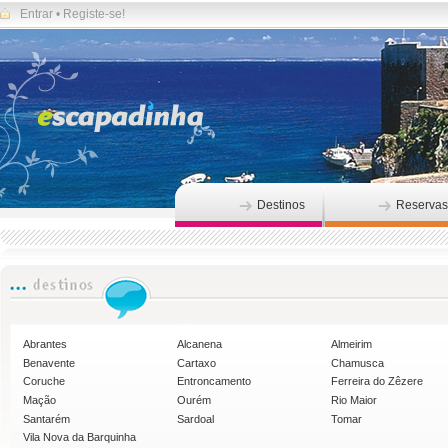
Entrar
•
Registe-se!
Destinos
Reservas
Abrantes
Alcanena
Almeirim
Benavente
Cartaxo
Chamusca
Coruche
Entroncamento
Ferreira do Zêzere
Mação
Ourém
Rio Maior
Santarém
Sardoal
Tomar
Vila Nova da Barquinha