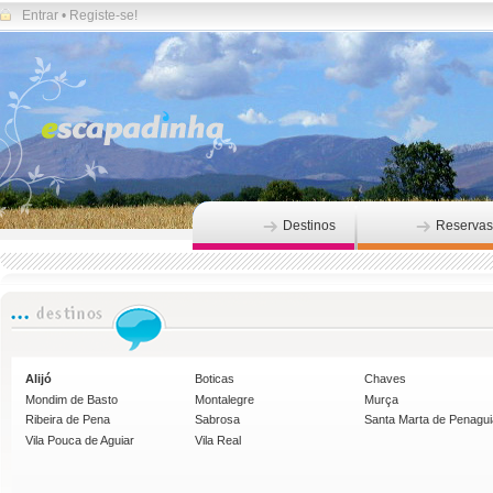
Entrar
•
Registe-se!
Destinos
Reservas
Alijó
Boticas
Chaves
Mondim de Basto
Montalegre
Murça
Ribeira de Pena
Sabrosa
Santa Marta de Penagu
Vila Pouca de Aguiar
Vila Real