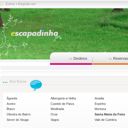
Entrar
•
Registe-se!
Destinos
Reservas
Águeda
Albergaria-a-Velha
Anadia
Aveiro
Castelo de Paiva
Espinho
Ílhavo
Mealhada
Murtosa
Oliveira do Bairro
Ovar
Santa Maria da Feira
Sever do Vouga
Vagos
Vale de Cambra