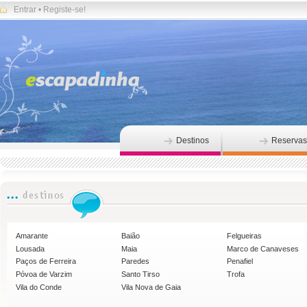
Entrar
•
Registe-se!
Destinos
Reservas
Amarante
Baião
Felgueiras
Lousada
Maia
Marco de Canaveses
Paços de Ferreira
Paredes
Penafiel
Póvoa de Varzim
Santo Tirso
Trofa
Vila do Conde
Vila Nova de Gaia