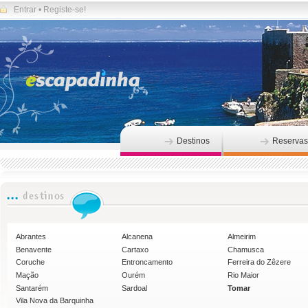
Entrar
•
Registe-se!
Destinos
Reservas
Abrantes
Alcanena
Almeirim
Benavente
Cartaxo
Chamusca
Coruche
Entroncamento
Ferreira do Zêzere
Mação
Ourém
Rio Maior
Santarém
Sardoal
Tomar
Vila Nova da Barquinha