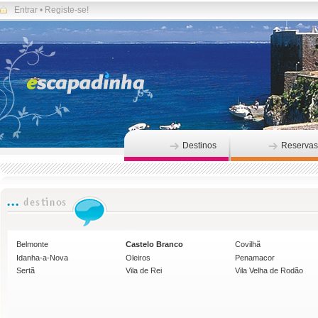
Entrar
•
Registe-se!
Destinos
Reservas
Belmonte
Castelo Branco
Covilhã
Idanha-a-Nova
Oleiros
Penamacor
Sertã
Vila de Rei
Vila Velha de Rodão