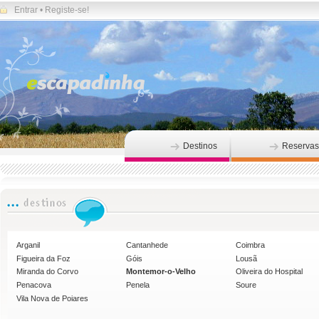
Entrar
•
Registe-se!
Destinos
Reservas
Arganil
Cantanhede
Coimbra
Figueira da Foz
Góis
Lousã
Miranda do Corvo
Montemor-o-Velho
Oliveira do Hospital
Penacova
Penela
Soure
Vila Nova de Poiares