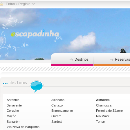
Entrar
•
Registe-se!
Destinos
Reservas
Abrantes
Alcanena
Almeirim
Benavente
Cartaxo
Chamusca
Coruche
Entroncamento
Ferreira do Zêzere
Mação
Ourém
Rio Maior
Santarém
Sardoal
Tomar
Vila Nova da Barquinha