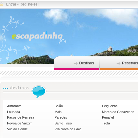
Entrar
•
Registe-se!
Destinos
Reservas
Amarante
Baião
Felgueiras
Lousada
Maia
Marco de Canaveses
Paços de Ferreira
Paredes
Penafiel
Póvoa de Varzim
Santo Tirso
Trofa
Vila do Conde
Vila Nova de Gaia