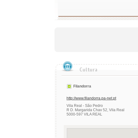
Filandorra
http://www.filandorra.pa-net.pt
Vila Real - São Pedro
R D. Margarida Chav 52, Vila Real
5000-597 VILA REAL