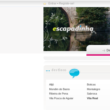
Entrar
•
Registe-se!
De
Alijó
Boticas
Mondim de Basto
Montalegre
Ribeira de Pena
Sabrosa
Vila Pouca de Aguiar
Vila Real