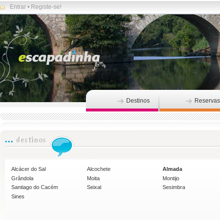
Entrar
•
Registe-se!
Destinos
Reservas
Alcácer do Sal
Alcochete
Almada
Grândola
Moita
Montijo
Santiago do Cacém
Seixal
Sesimbra
Sines