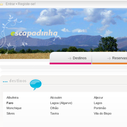
Entrar
•
Registe-se!
Destinos
Reservas
Albufeira
Alcoutim
Aljezur
Faro
Lagoa (Algarve)
Lagos
Monchique
Olhão
Portimão
Silves
Tavira
Vila do Bispo